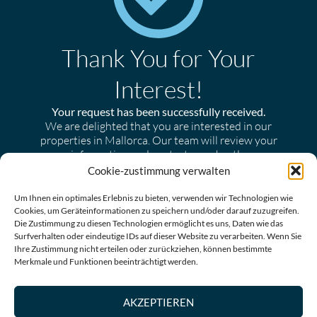
Thank You for Your
Interest!
Your request has been successfully received.
We are delighted that you are interested in our
properties in Mallorca. Our team will review your
information and contact you shortly.
Cookie-zustimmung verwalten
GO TO HOME
Um Ihnen ein optimales Erlebnis zu bieten, verwenden wir Technologien wie
Cookies, um Geräteinformationen zu speichern und/oder darauf zuzugreifen.
Die Zustimmung zu diesen Technologien ermöglicht es uns, Daten wie das
Surfverhalten oder eindeutige IDs auf dieser Website zu verarbeiten. Wenn Sie
Ihre Zustimmung nicht erteilen oder zurückziehen, können bestimmte
Merkmale und Funktionen beeinträchtigt werden.
AKZEPTIEREN